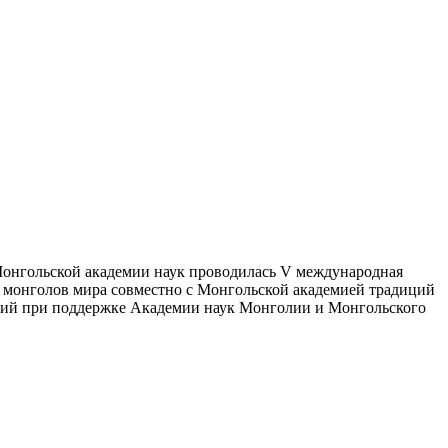
и Монгольской академии наук проводилась V международная
уры монголов мира совместно с Монгольской академией традиций
аний при поддержке Академии наук Монголии и Монгольского