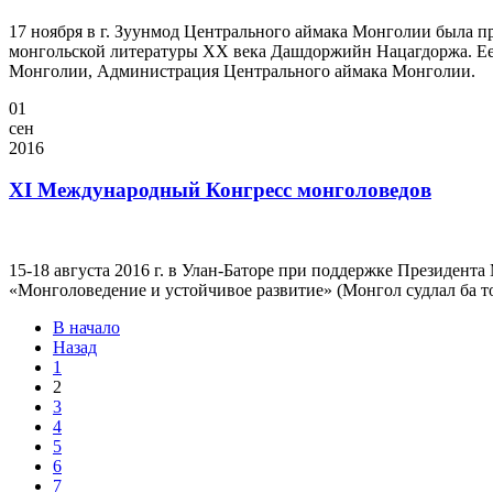
17 ноября в г. Зуунмод Центрального аймака Монголии была 
монгольской литературы ХХ века Дашдоржийн Нацагдоржа. Ее 
Монголии, Администрация Центрального аймака Монголии.
01
сен
2016
XI Международный Конгресс монголоведов
15-18 августа 2016 г. в Улан-Баторе при поддержке Президе
«Монголоведение и устойчивое развитие» (Монгол судлал ба т
В начало
Назад
1
2
3
4
5
6
7