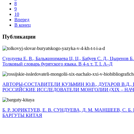
8
9
10
Вперед
В конец
Публикации
Сундуева Е. В., Бальжинимаева Ц. Ц., Бабуев С. Д., Цыренов Б.
Толковый словарь бурятского языка. В 4-х т. Т. I. А–Д
АВТОРЫ-СОСТАВИТЕЛИ КУЗЬМИН Ю.В., ДУГАРОВ В.Д., 
РОССИЙСКИЕ ИССЛЕДОВАТЕЛИ МОНГОЛИИ (XIX – НАЧА
Б. Р. ЗОРИКТУЕВ, Е. В. СУНДУЕВА, Д. М. МАНШЕЕВ, С. 
БАРГУТЫ КИТАЯ