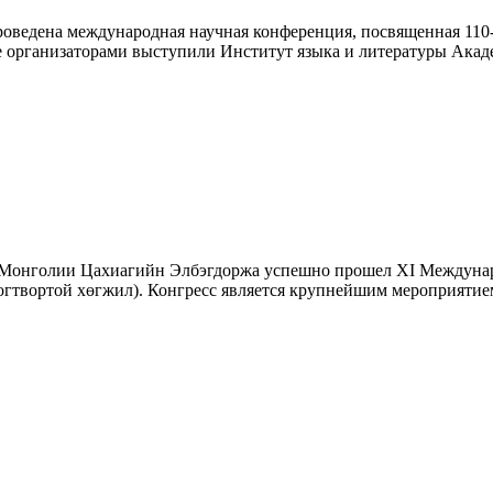
проведена международная научная конференция, посвященная 11
организаторами выступили Институт языка и литературы Акаде
нта Монголии Цахиагийн Элбэгдоржа успешно прошел XI Междун
огтвортой хөгжил). Конгресс является крупнейшим мероприятие