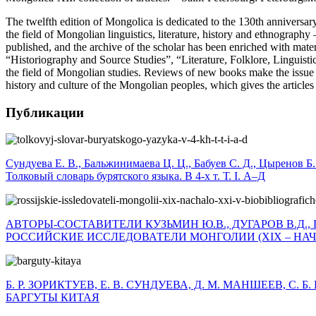
The twelfth edition of Mongolica is dedicated to the 130th anniversar
the field of Mongolian linguistics, literature, history and ethnogr
published, and the archive of the scholar has been enriched with materi
“Historiography and Source Studies”, “Literature, Folklore, Linguisti
the field of Mongolian studies. Reviews of new books make the issue to
history and culture of the Mongolian peoples, which gives the articles g
Публикации
Сундуева Е. В., Бальжинимаева Ц. Ц., Бабуев С. Д., Цыренов Б.
Толковый словарь бурятского языка. В 4-х т. Т. I. А–Д
АВТОРЫ-СОСТАВИТЕЛИ КУЗЬМИН Ю.В., ДУГАРОВ В.Д., 
РОССИЙСКИЕ ИССЛЕДОВАТЕЛИ МОНГОЛИИ (XIX – НАЧА
Б. Р. ЗОРИКТУЕВ, Е. В. СУНДУЕВА, Д. М. МАНШЕЕВ, С. 
БАРГУТЫ КИТАЯ