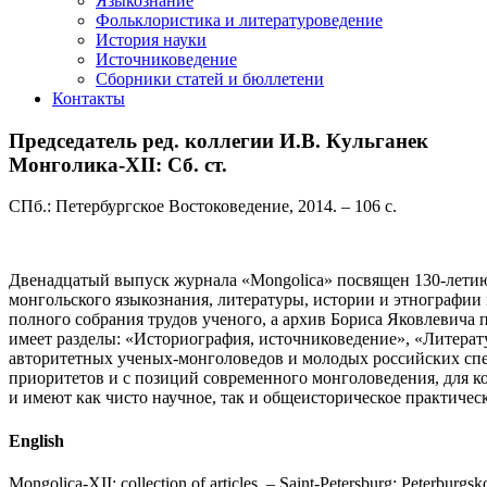
Языкознание
Фольклористика и литературоведение
История науки
Источниковедение
Cборники статей и бюллетени
Контакты
Председатель ред. коллегии И.В. Кульганек
Монголика-XII: Сб. ст.
СПб.: Петербургское Востоковедение, 2014. – 106 с.
Двенадцатый выпуск журнала «Mongolica» посвящен 130-летию
монгольского языкознания, литературы, истории и этнографии
полного собрания трудов ученого, а архив Бориса Яковлевич
имеет разделы: «Историография, источниковедение», «Литера
авторитетных ученых-монголоведов и молодых российских спе
приоритетов и с позиций современного монголоведения, для 
и имеют как чисто научное, так и общеисторическое практическ
English
Mongolica-XII: collection of articles. – Saint-Petersburg: Peterburgs