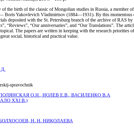
y of the birth of the classic of Mongolian studies in Russia, a member 
aphy — Boris Yakovlevich Vladimirtsov (1884—1931). By this momentous 
als deposited with the St. Petersburg branch of the archive of RAS by hi
cs”, “Reviews”, “Our anniversaries”, and “Our Translations”. The articl
pical. The papers are written in keeping with the research priorities o
reat social, historical and practical value.
 Д.
ПОЛЯНСКАЯ О.Н., НОЛЕВ Е.В., ВАСИЛЕНКО В.А
ЛО XXI В.)
Б. БОЛХОСОЕВ, Н. Н. НИКОЛАЕВА