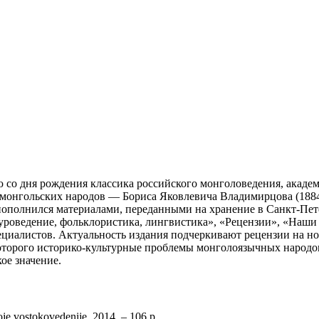
 со дня рождения классика российского монголоведения, акаде
 монгольских народов — Бориса Яковлевича Владимирцова (1884
а пополнился материалами, переданными на хранение в Санкт-П
туроведение, фольклористика, лингвистика», «Рецензии», «Наш
циалистов. Актуальность издания подчеркивают рецензии на но
которого историко-культурные проблемы монголоязычных народо
ое значение.
koje vostokovedenije, 2014. – 106 p.