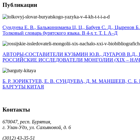
Публикации
Сундуева Е. В., Бальжинимаева Ц. Ц., Бабуев С. Д., Цыренов Б.
Толковый словарь бурятского языка. В 4-х т. Т. I. А–Д
АВТОРЫ-СОСТАВИТЕЛИ КУЗЬМИН Ю.В., ДУГАРОВ В.Д., 
РОССИЙСКИЕ ИССЛЕДОВАТЕЛИ МОНГОЛИИ (XIX – НАЧА
Б. Р. ЗОРИКТУЕВ, Е. В. СУНДУЕВА, Д. М. МАНШЕЕВ, С. 
БАРГУТЫ КИТАЯ
Контакты
670047, респ. Бурятия,
г. Улан-Удэ, ул. Сахьяновой, д. 6
(3012) 43-35-51