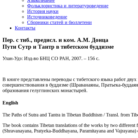
Языкознание
Фольклористика и литературоведение
История науки
Источниковедение
Cборники статей и бюллетени
Контакты
Пер. с тиб., предисл. и ком. А.М. Донца
Пути Сутр и Тантр в тибетском буддизме
Улан-Удэ: Изд-во БНЦ СО РАН, 2007. – 156 с.
В книге представлены переводы с тибетского языка работ двух
совершенствования в буддизме (Шраванаяны, Пратьека-буддаян
образования гелугпинских монастырей.
English
The Paths of Sutra and Tantra in Tibetan Buddhism / Transl. from Ti
The book contains Tibetan translations of the works by two different f
(Shravanayana, Pratyeka-Buddhayana, Paramitayana and Vajrayana) exac