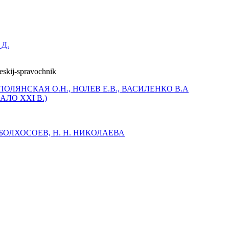
 Д.
ПОЛЯНСКАЯ О.Н., НОЛЕВ Е.В., ВАСИЛЕНКО В.А
ЛО XXI В.)
Б. БОЛХОСОЕВ, Н. Н. НИКОЛАЕВА