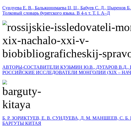
Сундуева Е. В., Бальжинимаева Ц. Ц., Бабуев С. Д., Цыренов Б.
Толковый словарь бурятского языка. В 4-х т. Т. I. А–Д
АВТОРЫ-СОСТАВИТЕЛИ КУЗЬМИН Ю.В., ДУГАРОВ В.Д., 
РОССИЙСКИЕ ИССЛЕДОВАТЕЛИ МОНГОЛИИ (XIX – НАЧА
Б. Р. ЗОРИКТУЕВ, Е. В. СУНДУЕВА, Д. М. МАНШЕЕВ, С. 
БАРГУТЫ КИТАЯ