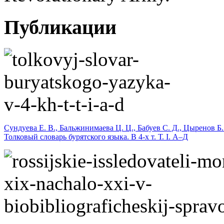
Публикации
Сундуева Е. В., Бальжинимаева Ц. Ц., Бабуев С. Д., Цыренов Б.
Толковый словарь бурятского языка. В 4-х т. Т. I. А–Д