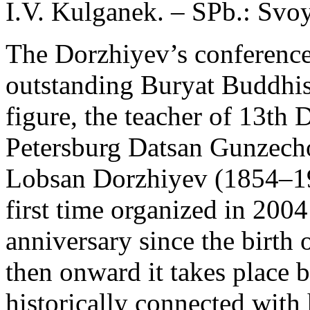
I.V. Kulganek. – SPb.: Svoy
The Dorzhiyev’s conference
outstanding Buryat Buddhist,
figure, the teacher of 13th 
Petersburg Datsan Gunzec
Lobsan Dorzhiyev (1854–19
first time organized in 20
anniversary since the birt
then onward it takes place b
historically connected with