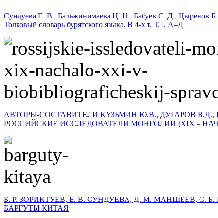
Сундуева Е. В., Бальжинимаева Ц. Ц., Бабуев С. Д., Цыренов Б.
Толковый словарь бурятского языка. В 4-х т. Т. I. А–Д
АВТОРЫ-СОСТАВИТЕЛИ КУЗЬМИН Ю.В., ДУГАРОВ В.Д., 
РОССИЙСКИЕ ИССЛЕДОВАТЕЛИ МОНГОЛИИ (XIX – НАЧА
Б. Р. ЗОРИКТУЕВ, Е. В. СУНДУЕВА, Д. М. МАНШЕЕВ, С. 
БАРГУТЫ КИТАЯ