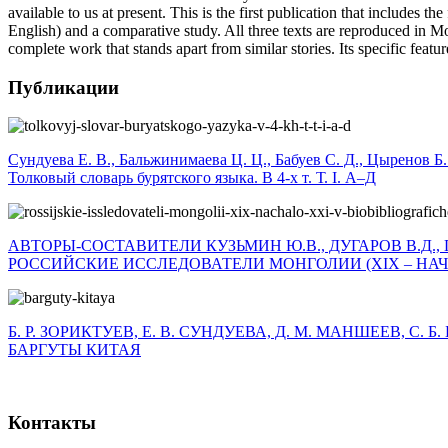
available to us at present. This is the first publication that includes t
English) and a comparative study. All three texts are reproduced in 
complete work that stands apart from similar stories. Its specific featur
Публикации
Сундуева Е. В., Бальжинимаева Ц. Ц., Бабуев С. Д., Цыренов Б.
Толковый словарь бурятского языка. В 4-х т. Т. I. А–Д
АВТОРЫ-СОСТАВИТЕЛИ КУЗЬМИН Ю.В., ДУГАРОВ В.Д., 
РОССИЙСКИЕ ИССЛЕДОВАТЕЛИ МОНГОЛИИ (XIX – НАЧА
Б. Р. ЗОРИКТУЕВ, Е. В. СУНДУЕВА, Д. М. МАНШЕЕВ, С. 
БАРГУТЫ КИТАЯ
Контакты