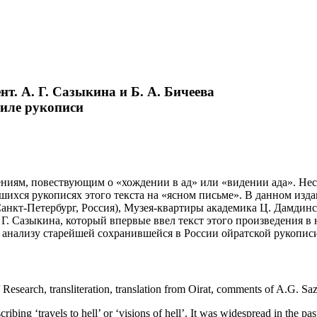
нт. А. Г. Сазыкина и Б. А. Бичеева
иле рукописи
ниям, повествующим о «хождении в ад» или «видении ада». Нес
вшихся рукописях этого текста на «ясном письме». В данном из
нкт-Петербург, Россия), Музея-квартиры академика Ц. Дамдинсу
. Г. Сазыкина, который впервые ввел текст этого произведения 
 анализу старейшей сохранившейся в России ойратской рукопис
 / Research, transliteration, translation from Oirat, comments of A.G.
bing ‘travels to hell’ or ‘visions of hell’. It was widespread in the pas