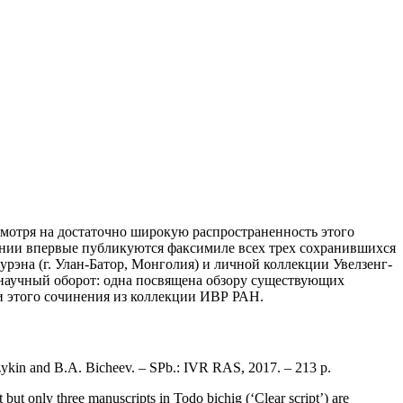
мотря на достаточно широкую распространенность этого
дании впервые публикуются факсимиле всех трех сохранившихся
рэна (г. Улан-Батор, Монголия) и личной коллекции Увелзенг-
в научный оборот: одна посвящена обзору существующих
и этого сочинения из коллекции ИВР РАН.
 Sazykin and B.A. Bicheev. – SPb.: IVR RAS, 2017. – 213 p.
t but only three manuscripts in Todo bichig (‘Clear script’) are