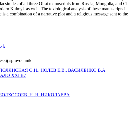
he facsimiles of all three Oirat manuscripts from Russia, Mongolia, and Chi
Modern Kalmyk as well. The textological analysis of these manuscripts h
e is a combination of a narrative plot and a religious message sent to the r
 Д.
ПОЛЯНСКАЯ О.Н., НОЛЕВ Е.В., ВАСИЛЕНКО В.А
ЛО XXI В.)
Б. БОЛХОСОЕВ, Н. Н. НИКОЛАЕВА