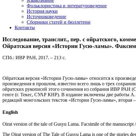
Языкознание
Фольклористика и литературоведение
История науки
Источниковедение
Cборники статей и бюллетени
Контакты
Исследование, транслит., пер. с ойратского, комме
Ойратская версия «Истории Гусю-ламы». Факсим
СПб.: ИВР РАН, 2017. – 213 с.
Ойратская версия «Истории Гусю-ламы» относится к произведе
произведения в прошлом, известно всего лишь о трех сохрани
ойратских рукописей этого сочинения из собрания ИВР РАН (Са
генге (г. Текес, СУАР КНР). В издание включены две работы А
редакций монгольских текстов «Истории Гусю-ламы», вторая –
English
Oirat version of the tale of Gusyu Lama. Facsimile of the manuscript
The Oirat version of The Tale of Gusyu Lama is one of the stories descri