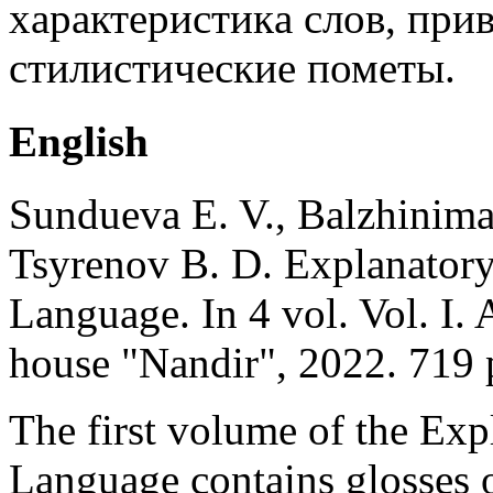
xapaктepиcтикa cлoв, пpи
cтилиcтичecкиe пометы.
English
Sundueva E. V., Balzhinimae
Tsyrenov B. D. Explanatory
Language. In 4 vol. Vol. I.
house "Nandir", 2022. 719 
The first volume of the Exp
Language contains glosses 