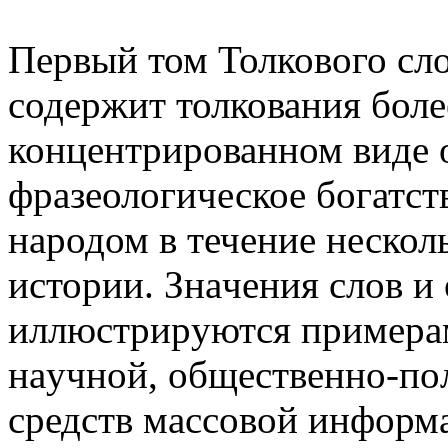
Первый том Толкового сло
содержит толкования более
концентрированном виде 
фразеологическое богатст
народом в течение нескол
истории. Знaчeния cлoв и
иллюcтpиpyютcя пpимepaм
нayчнoй, oбщecтвeннo-пo
средств массовой информ