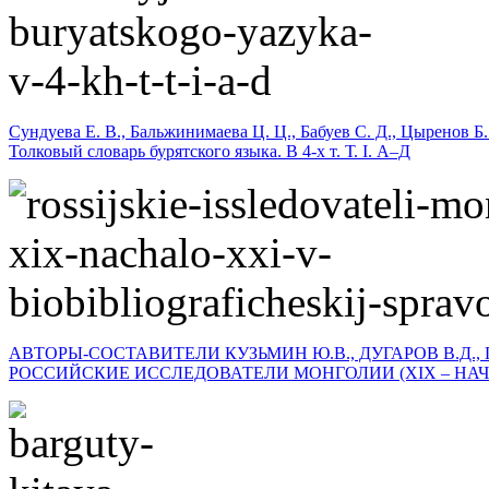
Сундуева Е. В., Бальжинимаева Ц. Ц., Бабуев С. Д., Цыренов Б.
Толковый словарь бурятского языка. В 4-х т. Т. I. А–Д
АВТОРЫ-СОСТАВИТЕЛИ КУЗЬМИН Ю.В., ДУГАРОВ В.Д., 
РОССИЙСКИЕ ИССЛЕДОВАТЕЛИ МОНГОЛИИ (XIX – НАЧА