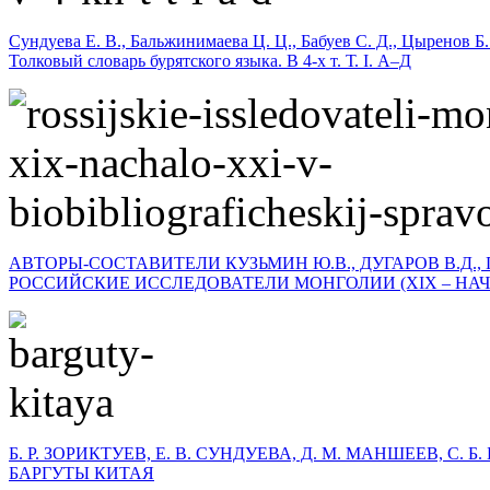
Сундуева Е. В., Бальжинимаева Ц. Ц., Бабуев С. Д., Цыренов Б.
Толковый словарь бурятского языка. В 4-х т. Т. I. А–Д
АВТОРЫ-СОСТАВИТЕЛИ КУЗЬМИН Ю.В., ДУГАРОВ В.Д., 
РОССИЙСКИЕ ИССЛЕДОВАТЕЛИ МОНГОЛИИ (XIX – НАЧА
Б. Р. ЗОРИКТУЕВ, Е. В. СУНДУЕВА, Д. М. МАНШЕЕВ, С. 
БАРГУТЫ КИТАЯ